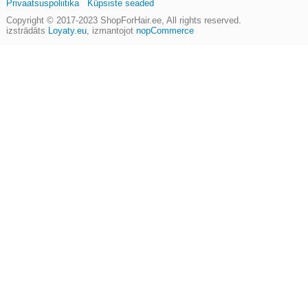
Privaatsuspoliitika
Küpsiste seaded
Copyright © 2017-2023
ShopForHair.ee
, All rights reserved.
izstrādāts
Loyaty.eu
,
izmantojot
nopCommerce