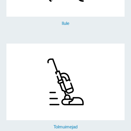
Ilule
Tolmuimejad