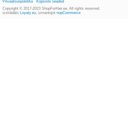
Privaatsuspoliitika
Küpsiste seaded
Copyright © 2017-2023
ShopForHair.ee
, All rights reserved.
izstrādāts
Loyaty.eu
,
izmantojot
nopCommerce