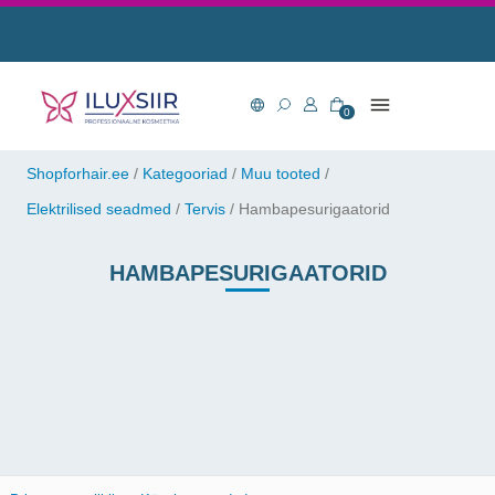
0
Shopforhair.ee
/
Kategooriad
/
Muu tooted
/
Elektrilised seadmed
/
Tervis
/
Hambapesurigaatorid
HAMBAPESURIGAATORID