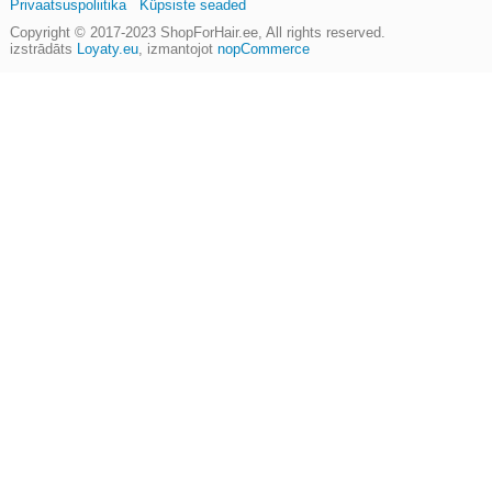
Privaatsuspoliitika
Küpsiste seaded
Copyright © 2017-2023
ShopForHair.ee
, All rights reserved.
izstrādāts
Loyaty.eu
,
izmantojot
nopCommerce