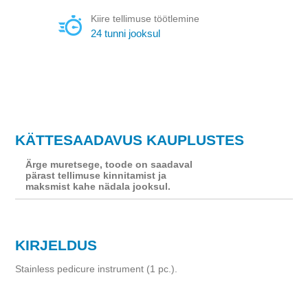
Kiire tellimuse töötlemine
24 tunni jooksul
KÄTTESAADAVUS KAUPLUSTES
Ärge muretsege, toode on saadaval
pärast tellimuse kinnitamist ja
maksmist kahe nädala jooksul.
KIRJELDUS
Stainless pedicure instrument (1 pc.).