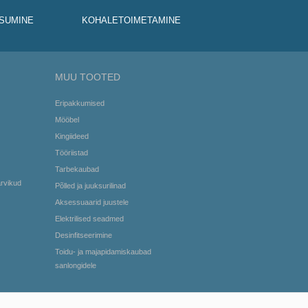
SUMINE
KOHALETOIMETAMINE
MUU TOOTED
Eripakkumised
Mööbel
Kingiideed
Tööriistad
Tarbekaubad
arvikud
Põlled ja juuksurilinad
Aksessuaarid juustele
Elektrilised seadmed
Desinfitseerimine
Toidu- ja majapidamiskaubad
sanlongidele