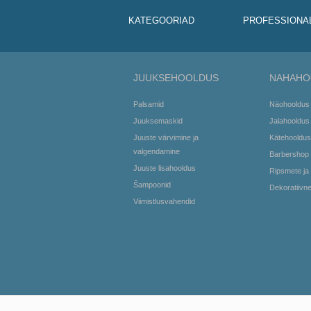
KATEGOORIAD
PROFESSIONA
JUUKSEHOOLDUS
NAHAHO
Palsamid
Näohooldus
Juuksemaskid
Jalahooldus
Juuste värvimine ja
Kätehooldus
valgendamine
Barbershop
Juuste lisahooldus
Ripsmete ja
Šampoonid
Dekoratiivn
Viimistlusvahendid