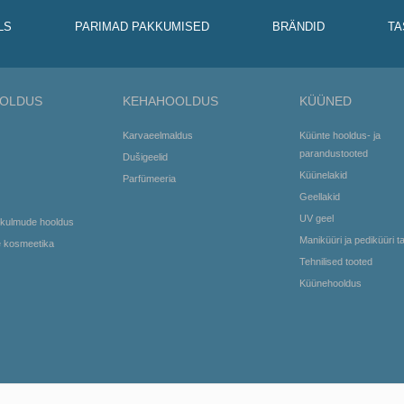
LS
PARIMAD PAKKUMISED
BRÄNDID
TA
OLDUS
KEHAHOOLDUS
KÜÜNED
Karvaeelmaldus
Küünte hooldus- ja
parandustooted
Dušigeelid
Küünelakid
Parfümeeria
Geellakid
UV geel
 kulmude hooldus
Maniküüri ja pediküüri t
e kosmeetika
Tehnilised tooted
Küünehooldus