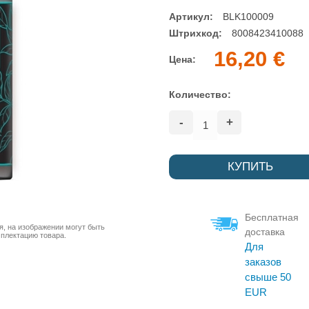
Артикул:
BLK100009
Штрихкод:
8008423410088
16,20 €
Цена:
Количество:
-
+
Бесплатная
я, на изображении могут быть
доставка
мплектацию товара.
Для
заказов
свыше 50
EUR